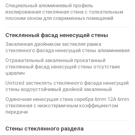
КАЧЕСТВА
Специальный алюминиевый профиль
изолированная стеклянная стена с толкательным
плоским окном для современных помещений
СВЯЖИТЕСЬ
МЫ
Стеклянный фасад ненесущей стены
Закаленная двойником застекляя рамка
стеклянного фасада ненесущей стены алюминиевая
НОВОСТИ
Отражательный закаленный прокатанный
стеклянный фасад ненесущей стены отсутствие
СЛУЧАИ
царапин
Unitized застеклять стеклянного фасада ненесущей
стены водоустойчивый двойной закаленный
СПРОСИТЕ
Одиночная ненесущая стена серебра 6mm 12A 6mm
ЦИТАТУ
стеклянная с низкотермичным коэффициентом
передачи
КАРТА
Стены стеклянного раздела
САЙТА