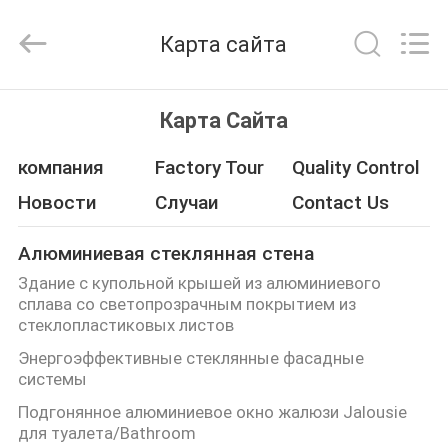
Hangzhou
FASEC
Buildings
Карта сайта
Co.,Ltd..
All
Rights
Reserved.
ДОМ
Карта Сайта
ПРОДУКТЫ
компания
Factory Tour
Quality Control
Новости
Случаи
Contact Us
О
Алюминиевая стеклянная стена
НАС
Здание с купольной крышей из алюминиевого
сплава со светопрозрачным покрытием из
ПУТЕШЕСТВИЕ
стеклопластиковых листов
Энергоэффективные стеклянные фасадные
ФАБРИКИ
системы
Подгонянное алюминиевое окно жалюзи Jalousie
ПРОВЕРКА
для туалета/Bathroom