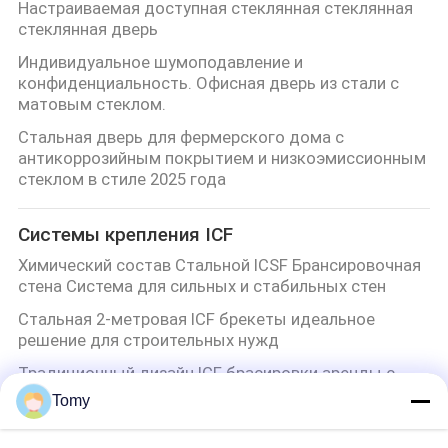
Настраиваемая доступная стеклянная стеклянная
стеклянная дверь
Индивидуальное шумоподавление и
конфиденциальность. Офисная дверь из стали с
матовым стеклом.
Стальная дверь для фермерского дома с
антикоррозийным покрытием и низкоэмиссионным
стеклом в стиле 2025 года
Системы крепления ICF
Химический состав Стальной ICSF Брансировочная
стена Система для сильных и стабильных стен
Стальная 2-метровая ICF брекеты идеальное
решение для строительных нужд
Традиционный дизайн ICF брасировки аренды с
толщиной 2 мм и Zont брасировки установки
Tomy
2 мм толщины ICF брекеты в индивидуальных
цветах Структурные брекеты для строительства