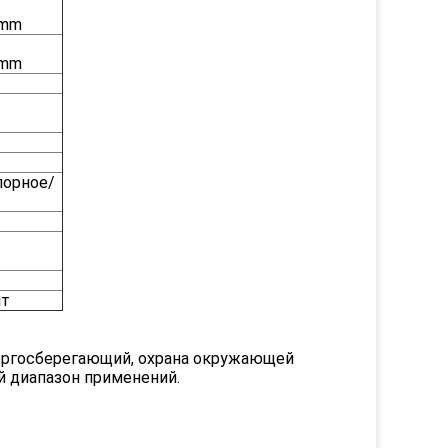
0mm
0mm
порное/
ит
Энергосберегающий, охрана окружающей
й диапазон применений.