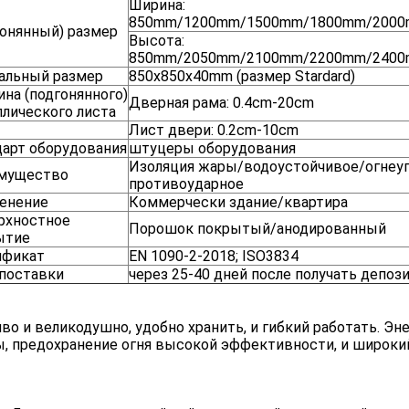
Ширина:
850mm/1200mm/1500mm/1800mm/200
онянный) размер
Высота:
850mm/2050mm/2100mm/2200mm/240
альный размер
850x850x40mm (размер Stardard)
на (подгонянного)
Дверная рама: 0.4cm-20cm
лического листа
Лист двери: 0.2cm-10cm
дарт оборудования
штуцеры оборудования
Изоляция жары/водоустойчивое/огнеу
мущество
противоударное
енение
Коммерчески здание/квартира
рхностное
Порошок покрытый/анодированный
ытие
ификат
EN 1090-2-2018; ISO3834
 поставки
через 25-40 дней после получать депоз
во и великодушно, удобно хранить, и гибкий работать. 
, предохранение огня высокой эффективности, и широки