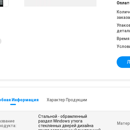
Оплат
Колич
заказа
Упако
детал
Время
Услов
Л
обная Информация
Характер Продукции
Стальной - обрамленный
азвание
раздел Windows утюга
Матер
родукта:
стеклянных дверей дизайна