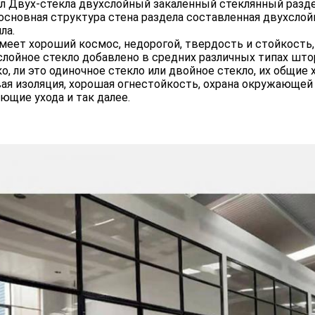
л Двух-стекла двухслойный закаленный стеклянный разде
основная структура стена раздела составленная двухсло
ла.
меет хороший космос, недорогой, твердость и стойкость,
лойное стекло добавлено в средних различных типах што
о, ли это одиночное стекло или двойное стекло, их общи
ая изоляция, хорошая огнестойкость, охрана окружающей 
ющие ухода и так далее.