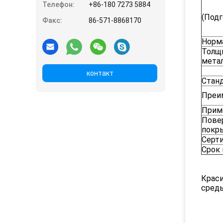
Телефон:
+86-180 7273 5884
(Подг
Факс:
86-571-8868170
Норм
Толщи
метал
контакт
Стан
Преи
Прим
Пове
покр
Серт
Срок
Краси
среды