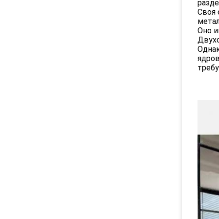
разде
Своя 
метал
Оно и
Двухс
Однак
ядров
требу