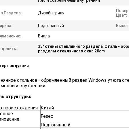
гриля современный внутренний
Повер
ип Раздела:
Дизайн гриля
Цвет:
ирина:
Подгонянный
Высот
рименение:
Вилла
33" стены стеклянного раздела
,
Сталь - об
ыделить:
разделы стеклянного окна 20cm
тер продукции
нянное стальное - обрамленный раздел Windows утюга ст
еменный внутренний
ль структуры:
о происхождения
Китай
енное
Fesec
енование
Подгонянный