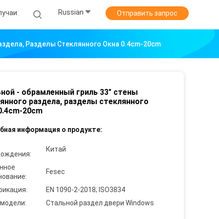
Russian
лучаи
Отправить запрос
аздела, Разделы Стеклянного Окна 0.4cm-20cm
ной - обрамленный гриль 33" стены
янного раздела, разделы стеклянного
0.4cm-20cm
бная информация о продукте:
Китай
хождения:
нное
Fesec
нование:
фикация:
EN 1090-2-2018; ISO3834
 модели:
Стальной раздел двери Windows