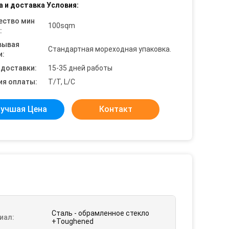
а и доставка Условия:
ество мин
100sqm
:
вывая
Стандартная мореходная упаковка.
и:
 доставки:
15-35 дней работы
ия оплаты:
T/T, L/C
учшая Цена
Контакт
Сталь - обрамленное стекло
иал:
+Toughened