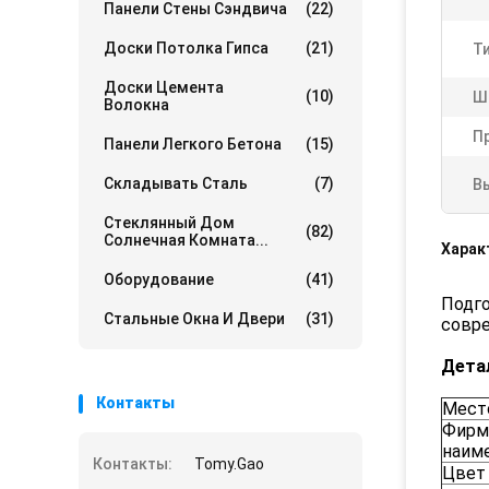
Панели Стены Сэндвича
(22)
Доски Потолка Гипса
(21)
Т
Доски Цемента
(10)
Ш
Волокна
П
Панели Легкого Бетона
(15)
Складывать Сталь
(7)
В
Стеклянный Дом
(82)
Солнечная Комната...
Харак
Оборудование
(41)
Подго
Стальные Окна И Двери
(31)
совр
Дета
Контакты
Мест
Фирм
наим
Контакты:
Tomy.Gao
Цвет