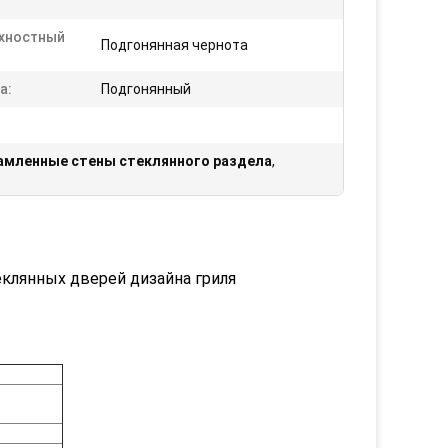
хностный
Подгонянная чернота
а:
Подгонянный
рамленные стены стеклянного раздела
,
еклянных дверей дизайна гриля