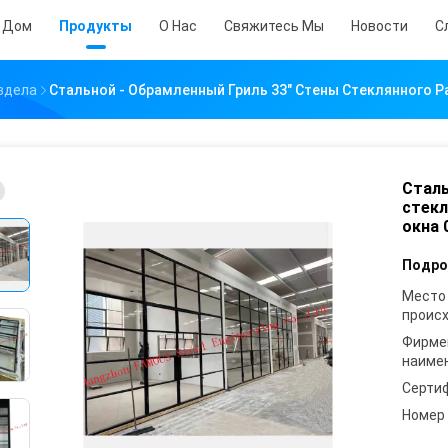
Дом
Продукты
О Нас
Свяжитесь Мы
Новости
С
здела
Стальной - Обрамленный Гриль 33" Стены Стеклянного Р
Сталь
стекл
окна 
Подро
Место
проис
Фирме
наиме
Серти
Номер