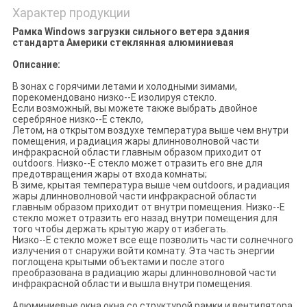
Характер продукции
Рамка Windows загрузки сильного ветера здания
стандарта Америки стеклянная алюминиевая
Описание:
В зонах с горячими летами и холодными зимами,
порекомендовано низко--E изолируя стекло.
Если возможный, вы можете также выбрать двойное
серебряное низко--E стекло,
Летом, на открытом воздухе температура выше чем внутри
помещения, и радиация жары длинноволновой части
инфракрасной области главным образом приходит от
outdoors. Низко--E стекло может отразить его вне для
предотвращения жары от входа комнаты;
В зиме, крытая температура выше чем outdoors, и радиация
жары длинноволновой части инфракрасной области
главным образом приходит от внутри помещения. Низко--E
стекло может отразить его назад внутри помещения для
того чтобы держать крытую жару от избегать.
Низко--E стекло может все еще позволить части солнечного
излучения от снаружи войти комнату. Эта часть энергии
поглощена крытыми объектами и после этого
преобразована в радиацию жары длинноволновой части
инфракрасной области и вышла внутри помещения.
Алюминиевые окна окна со структурой рамки и вентилятора