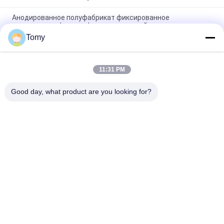
Анодированное полуфабрикат фиксированное
алюминиевое Louvered окно погодостойкое
Tomy
Окно окна UPVC жалюзи винила регулируемое
водоустойчивое алюминиевое крытое
11:31 PM
Windproof алюминиевое жалюзи Windows Jalousie Windows
шторма с сеткой экрана
Good day, what product are you looking for?
Популярные категории
Все
Алюминиевая 
Стеклянный Фасад 
Стеклянная Стена
Ненесущей Стены
Стены Стеклянного 
Алюминиевый 
Раздела
Шторм Windows
Алюминиевое 
Балюстрада 
Плакирование 
Поручня 
Металла
Стеклянная