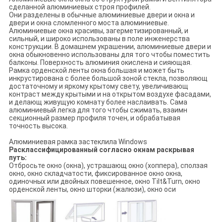
сделанной алюминиевых строя профилей.
Они разделены в обычные алюминиевые двери и окна и
двери и окна сломленного моста алюминиевые.
Алюминиевые окна красивы, загерметизированный, и
сильный, и широко использованы в поле инженерства
конструкции. В домашнем украшении, алюминиевые двери и
окна обыкновенно использованы для того чтобы поместить
балконы. Поверхность алюминия окислена и сияющая.
Рамка орденской ленты окна большая и может быть
инкрустирована с более большой зоной стекла, позволяющ
достаточному и яркому крытому свету, увеличивающ
контраст между крытыми и на открытом воздухе фасадами,
и делающ живущую комнату более наслаивать. Сама
алюминиевый легка для того чтобы сжимать, взаимн
секционный размер профиля точен, и обрабатывая
точность высока.
Алюминиевая рамка застеклила Windows
Расклассифицированный согласно окнам раскрывая
путь:
Отбросьте окно (окна), устрашающ окно (хоппера), сползая
окно, окно складчатости, фиксированное окно окна,
одиночных или двойных повешенное, окно Tilt&Turn, окно
орденской ленты, окно шторки (жалюзи), окно оси