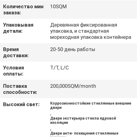
КАЧЕСТВА
Количество мин
10SQM
заказа:
СВЯЖИТЕСЬ
Упаковывая
Деревянная фиксированная
детали:
упаковка, и стандартная
МЫ
мореходная упаковка контейнера
Время
20-50 день работы
НОВОСТИ
доставки:
Условия
T/T, L/C
СЛУЧАИ
оплаты:
Поставка
200,000SQM/month
СПРОСИТЕ
способности:
ЦИТАТУ
Высокий свет:
Коррозионностойкие стеклянные внешние
двери
,
Двери экстерьера стекла ядровой
КАРТА
изоляции
,
САЙТА
Двери анти- похищения стеклянные