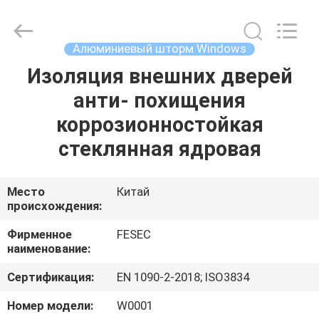
Hangzhou
FASEC
Buildings
Co.,Ltd..
All
Алюминиевый шторм Windows
Rights
Reserved.
Изоляция внешних дверей
ДОМ
анти- похищения
ПРОДУКТЫ
коррозионностойкая
стеклянная ядровая
О
НАС
Место
Китай
происхождения:
ПУТЕШЕСТВИЕ
Фирменное
FESEC
наименование:
ФАБРИКИ
Сертификация:
EN 1090-2-2018; ISO3834
ПРОВЕРКА
Номер модели:
W0001