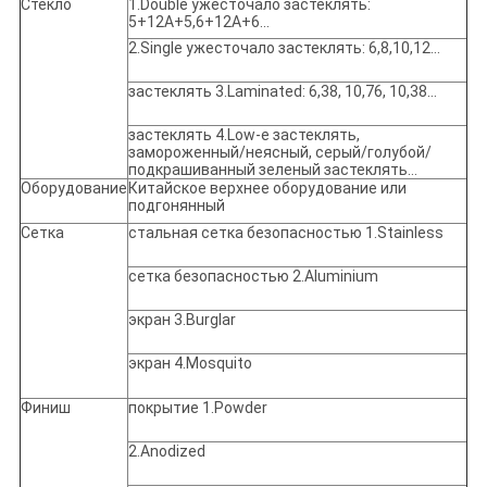
Стекло
1.Double ужесточало застеклять:
5+12A+5,6+12A+6…
2.Single ужесточало застеклять: 6,8,10,12…
застеклять 3.Laminated: 6,38, 10,76, 10,38…
застеклять 4.Low-e застеклять,
замороженный/неясный, серый/голубой/
подкрашиванный зеленый застеклять…
Оборудование
Китайское верхнее оборудование или
подгонянный
Сетка
стальная сетка безопасностью 1.Stainless
сетка безопасностью 2.Aluminium
экран 3.Burglar
экран 4.Mosquito
Финиш
покрытие 1.Powder
2.Anodized