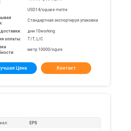
:
USD14/square metre
вывая
Стандартная экспортируя упаковка
и:
 доставки:
дни 10working
ия оплаты:
T/T, L/C
вка
метр 10000/squre
бности:
учшая Цена
Контакт
иал:
EPS