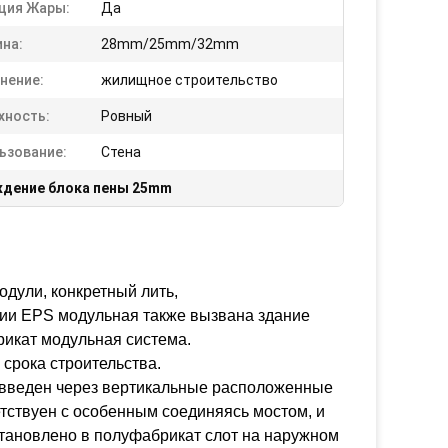
ция Жары:
Да
на:
28mm/25mm/32mm
нение:
жилищное строительство
хность:
Ровный
ьзование:
Стена
ждение блока пены 25mm
одули, конкретный лить,
ции EPS модульная также вызвана здание
икат модульная система.
 срока строительства.
ь введен через вертикальные расположенные
етствуен с особенным соединяясь мостом, и
становлено в полуфабрикат слот на наружном