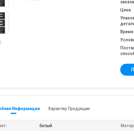
заказа
Цена:
Упако
детал
Время
Услов
Поста
спосо
Л
обная Информация
Характер Продукции
вет:
белый
Матер