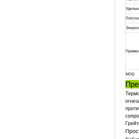
Удельн
Плотно
Энерго
Приме
MOQ
Пре
Терм
огнез
проти
сопро
Грейт
Прос