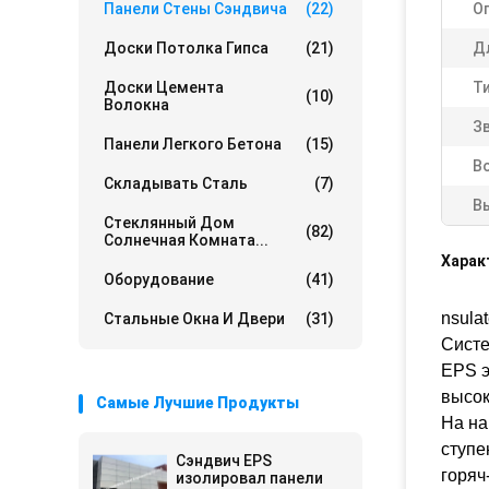
Панели Стены Сэндвича
(22)
О
Доски Потолка Гипса
(21)
Д
Доски Цемента
Ти
(10)
Волокна
З
Панели Легкого Бетона
(15)
В
Складывать Сталь
(7)
В
Стеклянный Дом
(82)
Солнечная Комната...
Харак
Оборудование
(41)
nsula
Стальные Окна И Двери
(31)
Систе
EPS э
высок
Самые Лучшие Продукты
На на
ступе
Сэндвич EPS
горяч
изолировал панели