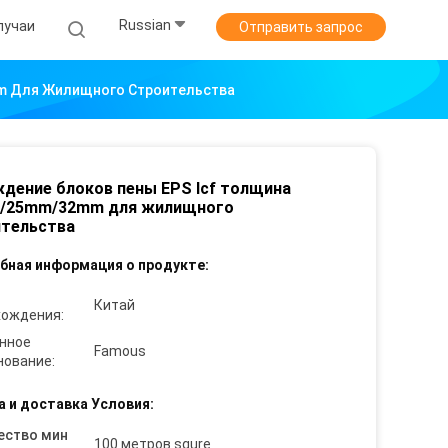
Russian
лучаи
Отправить запрос
m Для Жилищного Строительства
дение блоков пены EPS Icf толщина
/25mm/32mm для жилищного
ительства
бная информация о продукте:
Китай
хождения:
нное
Famous
нование:
а и доставка Условия:
ество мин
100 метров squre