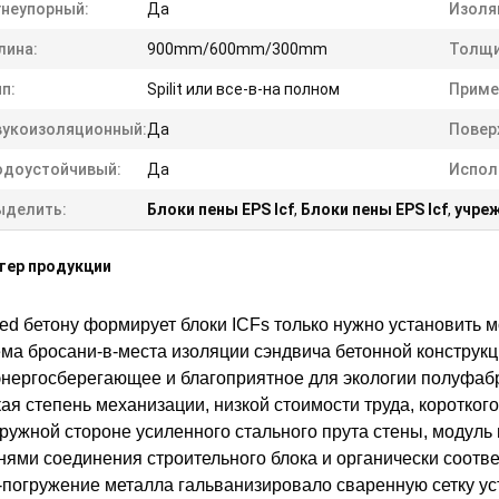
гнеупорный:
Да
Изоля
лина:
900mm/600mm/300mm
Толщи
п:
Spilit или все-в-на полном
Приме
вукоизоляционный:
Да
Повер
одоустойчивый:
Да
Испол
ыделить:
Блоки пены EPS Icf
,
Блоки пены EPS Icf
,
учре
тер продукции
ted бетону формирует блоки ICFs только нужно установить м
ма бросани-в-места изоляции сэндвича бетонной конструк
нергосберегающее и благоприятное для экологии полуфабр
ая степень механизации, низкой стоимости труда, короткого
ружной стороне усиленного стального прута стены, модул
нями соединения строительного блока и органически соотв
-погружение металла гальванизировало сваренную сетку у