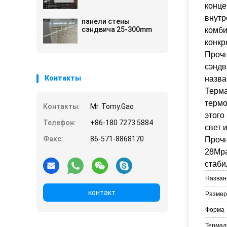
конце
внутр
панели стены
сэндвича 25-300mm
комби
конкр
Прочн
сэндв
Контакты
назва
Терма
термо
Контакты:
Mr. Tomy.Gao
этого
Телефон:
+86-180 7273 5884
свет 
Факс:
86-571-8868170
Прочн
28Mpa
стаби
Назван
контакт
Размер
Форма
Термал