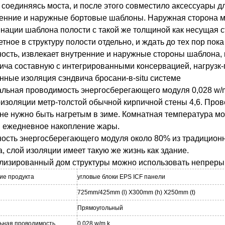
 соединяясь моста, и после этого совместило аксессуары д
енние и наружные бортовые шаблоны. Наружная сторона м
нации шаблона полости с такой же толщиной как несущая ст
етное в структуру полости отдельно, и ждать до тех пор пок
ость, извлекает внутренние и наружные стороны шаблона,
ича составную с интегрированными консервацией, нагрузк-
нные изоляция сэндвича бросани-в-situ системе
льная проводимость энергосберегающего модуля 0,028 w/m
изоляции метр-толстой обычной кирпичной стены 4,6. Про
 не нужно быть нагретым в зиме. Комнатная температура мо
и ежедневное накопление жары.
ость энергосберегающего модуля около 80% из традиционн
, слой изоляции имеет такую же жизнь как здание.
лизированный дом структуры можно использовать непрерыв
ие продукта
угловые блоки EPS ICF панели
725mm/425mm (l) X300mm (h) X250mm (t)
Прямоугольный
ьная проводимость
0,028 w/m.k