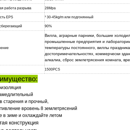
ая работа разрыва
28Mpa
сть EPS
³ 30-45kg/m или подгонянный
сберегающий
90%
Вилла, аграрные парники, большие холодил
промышленные предприятия и лаборатории
температуры постоянного, виллы праздника
нение
достопримечательностях, коммерчески здан
алкалиа, сброс землетрясения комната, вре
1500PCS
имущество:
оизоляция
амедлительный
в старения и прочный,
тивление вровень 8 землетрясений
е в зиме и охлаждайте летом
тая конструкция