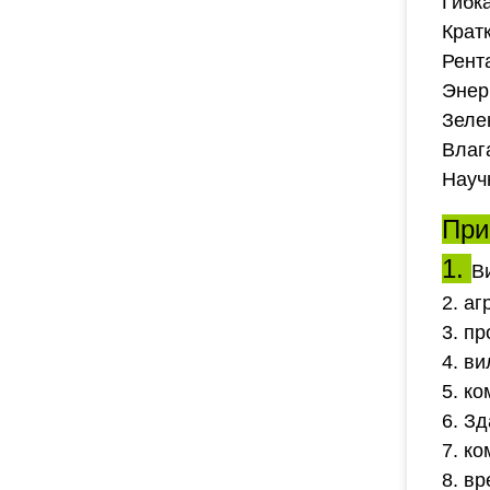
Гибк
Крат
Рент
Энер
Зеле
Влаг
Науч
При
1.
В
2. а
3. п
4. в
5. к
6. З
7. к
8. в