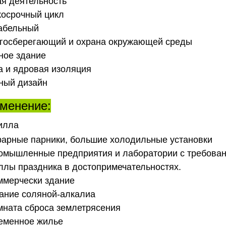
ая деятельность
косрочный цикл
абельный
госберегающий и охрана окружающей среды
ное здание
а и ядровая изоляция
ный дизайн
менение:
илла
грарные парники, большие холодильные установки
ромышленные предприятия и лаборатории с требован
иллы праздника в достопримечательностях.
оммерчески здание
дание соляной-алкалиа
омната сброса землетрясения
ременное жилье