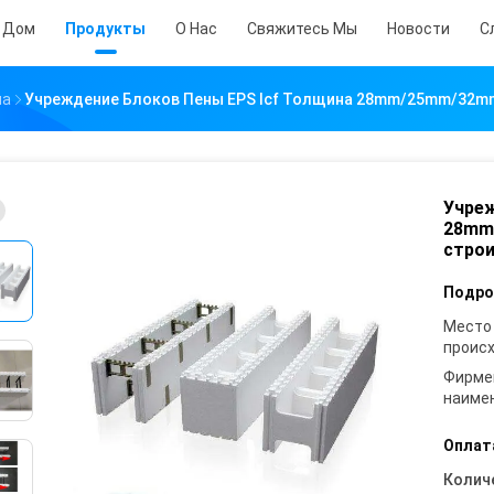
Дом
Продукты
О Нас
Свяжитесь Мы
Новости
С
ча
Учреждение Блоков Пены EPS Icf Толщина 28mm/25mm/32m
Учреж
28mm
стро
Подро
Место
проис
Фирме
наиме
Оплат
Колич