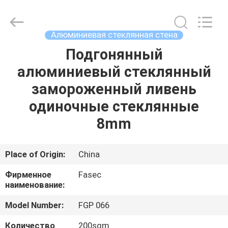
Hangzhou
FASEC
Buildings
Co.,Ltd..
All
Алюминиевая стеклянная стена
Rights
Reserved.
Подгонянный
ДОМ
алюминиевый стеклянный
ПРОДУКТЫ
замороженный ливень
одиночные стеклянные
О
8mm
НАС
Place of Origin:
China
ПУТЕШЕСТВИЕ
Фирменное
Fasec
ФАБРИКИ
наименование:
Model Number:
FGP 066
ПРОВЕРКА
Количество
200sqm