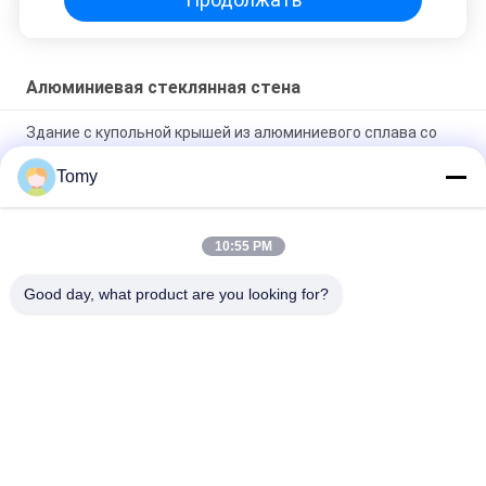
Алюминиевая стеклянная стена
Здание с купольной крышей из алюминиевого сплава со
светопрозрачным покрытием из стеклопластиковых
листов
Tomy
Энергоэффективные стеклянные фасадные системы
10:55 PM
Подгонянное алюминиевое окно жалюзи Jalousie для
туалета/Bathroom
Good day, what product are you looking for?
Популярные категории
Все
Алюминиевая 
Стеклянный Фасад 
Стеклянная Стена
Ненесущей Стены
Стены Стеклянного 
Алюминиевый 
Раздела
Шторм Windows