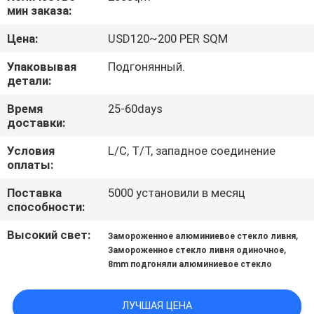
КАЧЕСТВА
мин заказа:
Цена:
USD120~200 PER SQM
СВЯЖИТЕСЬ
Упаковывая
Подгонянный.
МЫ
детали:
Время
25-60days
НОВОСТИ
доставки:
Условия
L/C, T/T, западное соединение
СЛУЧАИ
оплаты:
Поставка
5000 установили в месяц
способности:
СПРОСИТЕ
ЦИТАТУ
Высокий свет:
,
Замороженное алюминиевое стекло ливня
,
Замороженное стекло ливня одиночное
8mm подгоняли алюминиевое стекло
КАРТА
САЙТА
ЛУЧШАЯ ЦЕНА