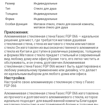
Размер
Индивидуальные
Тип
Стекло для душа
Толщина
Индивидуальные
Форма
Индивидуальные
Особая функция
Матовое стекло, стекло для ванной комнаты,
матовое стекло для душа
Приложения:
Алюминиевая стеклянная стена Fasec FGP 066 — идеальное
решение для мест, где требуется матовая душевая
стеклянная стена, стена из матового стекла или матовое
стекло.Он изготовлен из высококачественного алюминия и
стекла из Китая и доступен в различных размерах, толщинах
и формах.Матовое стекло придает стильный и современный
вид любому дому или офису.Кроме того, его легко чистить и
обслуживать, и он очень долговечен.Алюминиевая
стеклянная стена Fasec FGP 066 может быть адаптирована к
любому уникальному применению или дизайну, что делает
ее идеальным выбором для любого дома или офиса.
Настройка:
Настройте свою алюминиевую стеклянную стену с Fasec
FGP 066
Алюминиевая стеклянная стена Fasec FGP 066 изготовлена ​​
из прочного и долговечного алюминиевого стекла, которое
идеально подходит для вашей ванной комнаты.Благодаря
матовому покрытию и настраиваемой форме и толщине вы