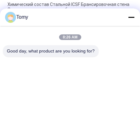
Химический состав Стальной ICSF Брансировочная стена
Система для сильных и стабильных стен
Tomy
Стальная 2-метровая ICF брекеты идеальное решение для
строительных нужд
8:26 AM
Традиционный дизайн ICF брасировки аренды с толщиной
2 мм и Zont брасировки установки
Good day, what product are you looking for?
Популярные категории
Все
Алюминиевая 
Стеклянный Фасад 
Стеклянная Стена
Ненесущей Стены
Стены Стеклянного 
Алюминиевый 
Раздела
Шторм Windows
Алюминиевое 
Балюстрада 
Плакирование 
Поручня 
Металла
Стеклянная
Алюминиевый 
BIPV Photovoltaics 