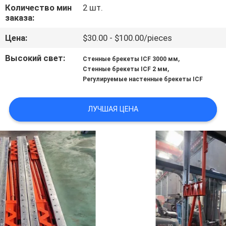
КАЧЕСТВА
Количество мин
2 шт.
заказа:
СВЯЖИТЕСЬ
Цена:
$30.00 - $100.00/pieces
МЫ
Высокий свет:
,
Стенные брекеты ICF 3000 мм
,
Стенные брекеты ICF 2 мм
Регулируемые настенные брекеты ICF
НОВОСТИ
ЛУЧШАЯ ЦЕНА
СЛУЧАИ
СПРОСИТЕ
ЦИТАТУ
КАРТА
САЙТА