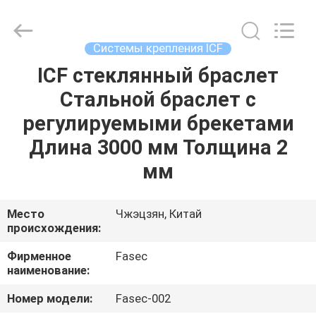
Hangzhou
FASEC
Buildings
Co.,Ltd..
All
Системы крепления ICF
Rights
Reserved.
ICF стеклянный браслет
ДОМ
Стальной браслет с
ПРОДУКТЫ
регулируемыми брекетами
Длина 3000 мм Толщина 2
О
мм
НАС
Место
Чжэцзян, Китай
происхождения:
ПУТЕШЕСТВИЕ
ФАБРИКИ
Фирменное
Fasec
наименование:
ПРОВЕРКА
Номер модели:
Fasec-002